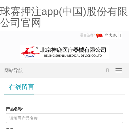
球赛押注app(中国)股份有限
公司官网
语言选择:
网站导航
Toggl
navig
在线留言
产品名称: