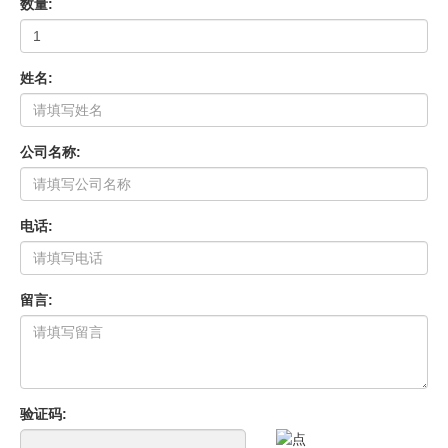
数量:
姓名:
公司名称:
电话:
留言:
验证码: