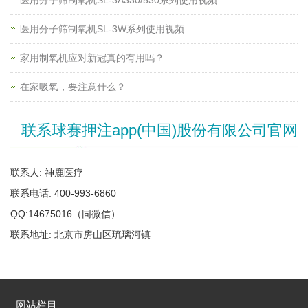
医用分子筛制氧机SL-3A330/530系列使用视频
医用分子筛制氧机SL-3W系列使用视频
家用制氧机应对新冠真的有用吗？
在家吸氧，要注意什么？
联系球赛押注app(中国)股份有限公司官网
联系人: 神鹿医疗
联系电话: 400-993-6860
QQ:14675016（同微信）
联系地址: 北京市房山区琉璃河镇
网站栏目