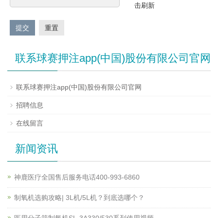
提交
重置
联系球赛押注app(中国)股份有限公司官网
联系球赛押注app(中国)股份有限公司官网
招聘信息
在线留言
新闻资讯
神鹿医疗全国售后服务电话400-993-6860
制氧机选购攻略| 3L机/5L机？到底选哪个？